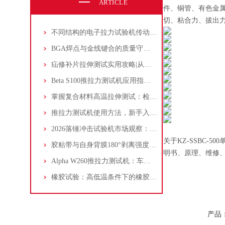
ARTICLE
件、铜管、有色金属
切、粘合力、拔出
不同结构的电子拉力试验机传动原理是什么？
BGA焊点与金线键合的质量守护者：推拉力测试机在微电子封装中的关键作用
疝修补片拉伸测试实用攻略|从原理到操作一文读懂
Beta S100推拉力测试机应用指南：金线焊点强度测试方法与数据分析
掌握复合材料高温拉伸测试：检测设备与方法解析
推拉力测试机使用方法，新手入门指南
2026落锤冲击试验机市场观察：仪器化成标配，国产替代加速
关于KZ-SSBC
胶粘带与自身背膜180°剥离强度的试验方法 知识汇总
明书、原理、维修
Alpha W260推拉力测试机：车规铜线键合力学性能的“守护者”
橡胶试验：高低温条件下的橡胶聚合物试验方法及设备选择
产品