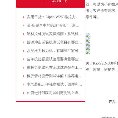
ARTICLE
器，可以为小到微
满足客户所有需求
实用干货：Alpha-W260推拉力测试机使用教程与注意事项
零件等。
金-铝键合中的隐形“骨架”：深入解析金属间化合物对剪切性能的影响
锆材拉伸测试实操指南：从试样准备到数据输出的完整流程
落锤冲击试验机测试项目有哪些？五种冲击试验方法及标准介绍
水泥压力拉力机，有哪些厂家可以选择？应该注意什么？
皮革抗拉强度试验需要测量哪些力值数据？
关于KZ-SSD-
推拉力测试机在金线球焊键合工艺可靠性分析中的应用：附原理与步骤
准、质量、维护等
橡胶管材疲劳测试详解！推荐电动伺服疲劳试验机！
电气装配元件强度测试：原理和仪器解析
如何进行PI膜高温剥离测试？详解原理与操作步骤
产品