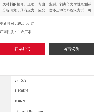
属材料的拉伸、压缩、弯曲、撕裂、剥离等力学性能测试
分析研究，具有应力、应变、位移三种闭环控制方式，可
求出最大力、抗拉强度、抗压强度、弯曲强度、撕裂强
度、剥离力、剥离强度等参数。根据 GB 及 ISO、JIS、
更新时间：2025-06-17
ASTM、DIN 等国际标准进行试验和提供数据。
厂商性质：生产厂家
联系我们
留言询价
2万-5万
1-100KN
100KN
0.015-2000mm/min