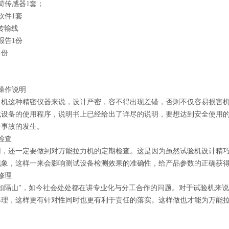
荷传感器1套；
软件1套
B传输线
报告1份
1份
操作说明
力机这种精密仪器来说，设计严密，容不得出现差错，否则不仅容易损害机
试设备的使用程序，说明书上已经给出了详尽的说明，要想达到安全使用
全事故的发生。
检查
用，还一定要做到对万能拉力机的定期检查。这是因为虽然试验机设计精
现象，这样一来会影响测试设备检测效果的准确性，给产品参数的正确获
修理
行如隔山"，如今社会处处都在讲专业化与分工合作的问题。对于试验机来
修理，这样更有针对性同时也更有利于责任的落实。这样做也才能为万能