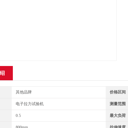
绍
其他品牌
价格区间
电子拉力试验机
测量范围
0.5
最大负荷
800mm
拉伸速度