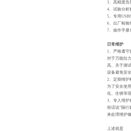
3、高精度负
4、试验分析
5、专用US
6、出厂检验
7、操作手册
日常维护
1、严格遵守
对于万能拉
高。关于测
设备避免安
2、定期维护
为了安全使
化、生锈等
3、专人维护
俗话说“隔
来处理维护
上述就是