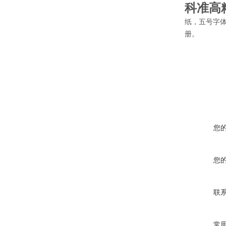
科准高
纸，五号字
册。
您
您
联
常