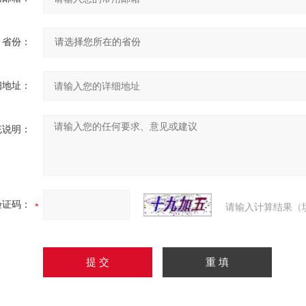
省份：
细地址：
充说明：
验证码：
请输入计算结果（