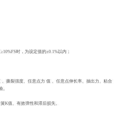
10%FS时，为设定值的±0.1%以内；
、撕裂强度、任意点力 值 、任意点伸长率、抽出力、粘合
验。
簧K值、有效弹性和滞后损失。