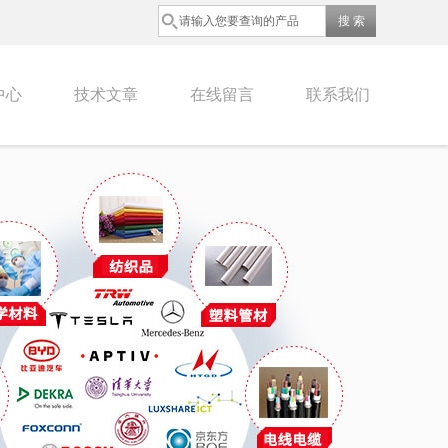
中心
技术文章
在线留言
联系我们