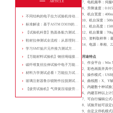
ARTICLE
7、电机频率：伺服
8、升降速度：0.015-
9、机台宽度：400m
不同结构的电子拉力试验机传动原理是什么？
10、机台深度：500
标准解读：基于ASTM D3039的复合材料高温（200℃）拉伸试验方法全析
11、机台高度：150
【试验机科普】熟面条黏力测试是什么？为什么要做黏力测试？
12、机台重量：70k
13、资料取样率：最快
鞋材拉伸测试全流程：从原理到应用！
14、电源：单相、22
学习SMT贴片元件推力测试方法，推荐Alpha-W260推拉力测试机
【万能材料试验机】钢丝绳端接压接测试全攻略，内含标准和使用说明！
用途特点
1、作业平台：Win X
碳纤维复丝拉伸试验中电子万能试验机的应用：气动夹具和引伸计配合测试方法
2、彩色画面并具中
材料力学测试必看！万能拉力试验机如何准确测量试样尺寸？
3、操作模式：US
玻璃注射器鲁尔锁附件拉脱测试：仪器操作与步骤解析
4、曲线图：X、Y
5、内建数十种试
【疲劳试验机】气弹簧压缩疲劳测试原来这么做？你知道吗
6、内建百种以上
7、可自行编辑公
8、试验开始可设
9、自定义停机模式