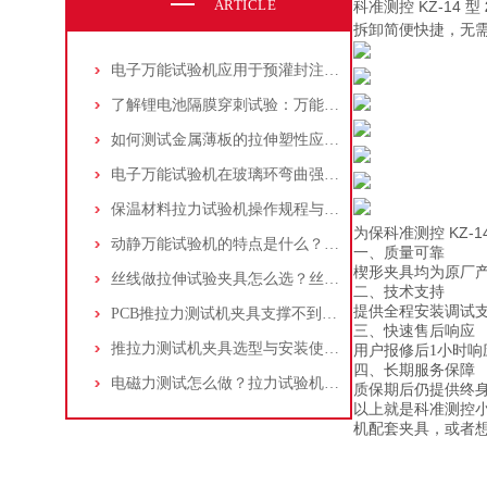
ARTICLE
科准测控 KZ-14 型
拆卸简便快捷，无
电子万能试验机应用于预灌封注射器注射针与针座连接力测试：方法与步骤详解
了解锂电池隔膜穿刺试验：万能试验机与穿刺夹具的应用操作指南
如何测试金属薄板的拉伸塑性应变比(r值)：万能试验机操作步骤解析！
电子万能试验机在玻璃环弯曲强度测试中的应用：原理、标准和流程
保温材料拉力试验机操作规程与测试标准介绍：夹具选择及应用
科准测控 KZ-1
为保
动静万能试验机的特点是什么？适合做什么试验？
一、质量可靠
楔形夹具均为原厂
丝线做拉伸试验夹具怎么选？丝线拉伸试验夹具应该如何操作？
二、技术支持
提供全程安装调试
PCB推拉力测试机夹具支撑不到位，贴片电阻掉件却测不出？一个案例告诉你
三、快速售后响应
推拉力测试机夹具选型与安装使用详细指南
用户报修后1小时响
四、长期服务保障
电磁力测试怎么做？拉力试验机选量程/精度/夹具配置指南
质保期后仍提供终
以上就是科准测控
机配套夹具，或者