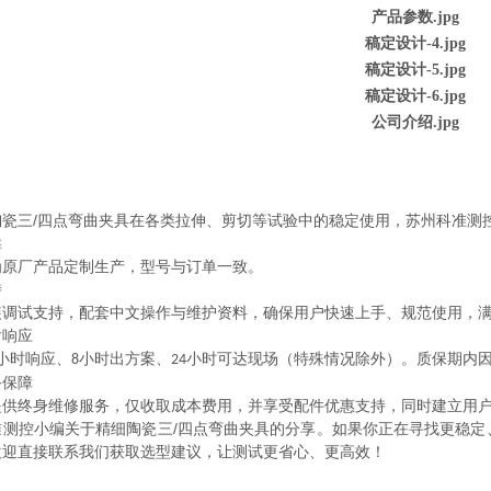
瓷三/四点弯曲夹具
在各类拉伸、剪切等试验中的稳定使用，苏州科准测
靠
为原厂产品定制生产，型号与订单一致。
持
装调试支持，配套中文操作与维护资料，确保用户快速上手、规范使用，
后响应
小时响应、
小时出方案、
小时可达现场（特殊情况除外）。质保期内
8
24
务保障
提供终身维修服务，仅收取成本费用，并享受配件优惠支持，同时建立用
精细陶瓷三/四点弯曲夹具
准测控小编关于
的分享。如果你正在寻找更稳定
欢迎直接联系我们获取选型建议，让测试更省心、更高效！