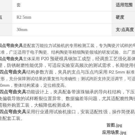
套
适用范围
点
R2.5mm
硬度
30mm
支/点高度
四点弯曲夹具
是配套万能拉力试验机的专用检测工装，专为陶瓷片试样的
标准，广泛适用于电子陶瓷、结构陶瓷等精细陶瓷领域的研发试验、出厂
P20 预硬模具钢加工成型，经调质工艺强化
四点弯曲夹具
主体采用
理，防锈耐磨性能优异，可适应实验室高频次的测试需求，长期使用
/四点弯曲夹具
结构参数方面，夹具的支点与压点均采用
R2.5mm 
形，充分保障测试结果的重复性与准确性；测试跨距支持灵活调节，可适
30mm，整体结构紧凑，定位精度高。
/四点弯曲夹具
功能设计上，夹具配备带滚珠轴承的导向柱结构，下压
免偏载导致的试样断裂位置异常、数据偏差等问题，尤其适配脆性陶
需额外购置工装，大幅降低检测成本。
/四点弯曲夹具
采用行业通用试验机接口，安装适配性强，操作简便易
性配套工装。