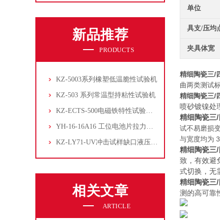
单位
具支/压均
新品推荐
夹具体宽
PRODUCTS
精细陶瓷三/
KZ-5003系列橡塑低温脆性试验机
曲两类测试
KZ-503 系列常温型持粘性试验机
精细陶瓷三/
喷砂镀镍处
KZ-ECTS-500电磁铁特性试验系统
精细陶瓷三
YH-16-16A16 工位电池片拉力试验机
试不易磨损变
与宽度均为 
KZ-LY71-UV冲击试样缺口液压拉床
精细陶瓷三
致，有效避
式切换，无
精细陶瓷三
相关文章
测的高可靠
ARTICLE