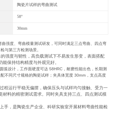
陶瓷片试样的弯曲测试
58°
30mm
弯曲强度、弯曲模量测试研发，可同时满足三点弯曲、四点弯
质检与第三方检测场景。
基体的强度与韧性，高负载测试下不易发生形变，表面搭配
仍能保持结构精度与外观完好。
标准圆弧设计，工作面硬度可达 58HRC，耐磨性能出色，长期测
配不同尺寸规格的陶瓷试样；夹具体宽度 30mm，支点高度
过程运行平稳无偏摆，确保压头与试样均匀接触、受力一
瓷材料的精密测试需求。同时夹具支持三点、四点测试模
上手，是陶瓷生产企业、科研实验室开展材料弯曲性能检