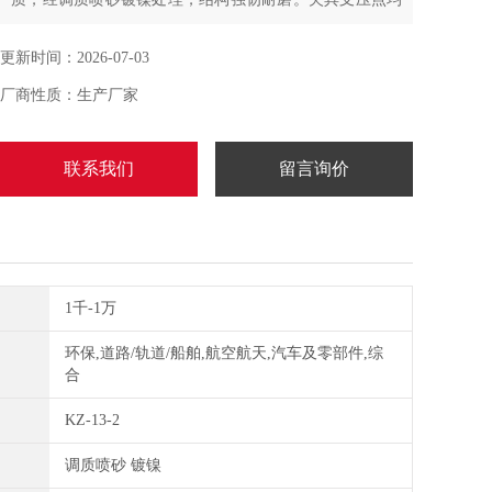
为 R2.5mm 规格，硬度达 58°，支持跨距灵活调节，搭配
带滚珠轴承的导向柱，运行平稳对中精准。产品兼容三
更新时间：2026-07-03
点、四点两种弯曲测试模式，专用于陶瓷片试样的弯曲性
厂商性质：生产厂家
能检测，测试数据稳定可靠，适配通用试验机接口，是精
细陶瓷行业力学检
联系我们
留言询价
1千-1万
环保,道路/轨道/船舶,航空航天,汽车及零部件,综
合
KZ-13-2
调质喷砂 镀镍