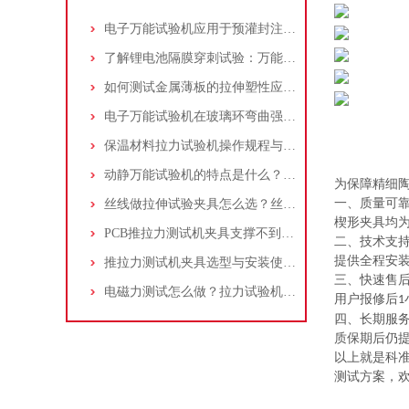
电子万能试验机应用于预灌封注射器注射针与针座连接力测试：方法与步骤详解
了解锂电池隔膜穿刺试验：万能试验机与穿刺夹具的应用操作指南
如何测试金属薄板的拉伸塑性应变比(r值)：万能试验机操作步骤解析！
电子万能试验机在玻璃环弯曲强度测试中的应用：原理、标准和流程
保温材料拉力试验机操作规程与测试标准介绍：夹具选择及应用
动静万能试验机的特点是什么？适合做什么试验？
为保障
精细陶
一、质量可
丝线做拉伸试验夹具怎么选？丝线拉伸试验夹具应该如何操作？
楔形夹具均
PCB推拉力测试机夹具支撑不到位，贴片电阻掉件却测不出？一个案例告诉你
二、技术支
提供全程安
推拉力测试机夹具选型与安装使用详细指南
三、快速售
电磁力测试怎么做？拉力试验机选量程/精度/夹具配置指南
用户报修后
1
四、长期服
质保期后仍
以上就是科
测试方案，