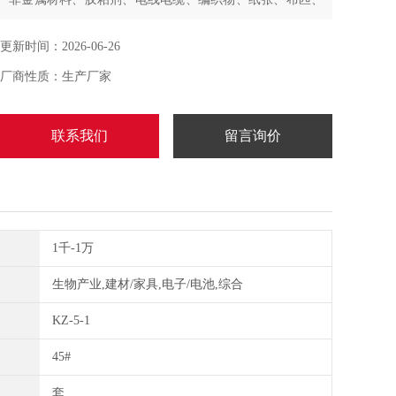
防水卷材及小截面金属细丝的拉伸试验，同时可用于压
缩、弯曲、剪切、剥离、撕裂和抗折等多种力学性能测
更新时间：2026-06-26
试，通用性强，兼容性高，满足多样化材料检测需求。
厂商性质：生产厂家
联系我们
留言询价
1千-1万
生物产业,建材/家具,电子/电池,综合
KZ-5-1
45#
套