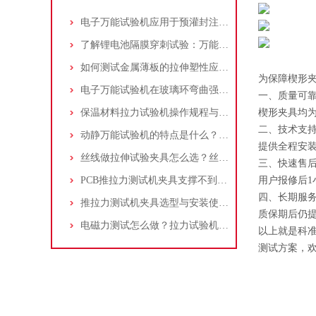
电子万能试验机应用于预灌封注射器注射针与针座连接力测试：方法与步骤详解
了解锂电池隔膜穿刺试验：万能试验机与穿刺夹具的应用操作指南
如何测试金属薄板的拉伸塑性应变比(r值)：万能试验机操作步骤解析！
为保障楔形
电子万能试验机在玻璃环弯曲强度测试中的应用：原理、标准和流程
一、质量可
保温材料拉力试验机操作规程与测试标准介绍：夹具选择及应用
楔形夹具均
二、技术支
动静万能试验机的特点是什么？适合做什么试验？
提供全程安
丝线做拉伸试验夹具怎么选？丝线拉伸试验夹具应该如何操作？
三、快速售
PCB推拉力测试机夹具支撑不到位，贴片电阻掉件却测不出？一个案例告诉你
用户报修后1
四、长期服
推拉力测试机夹具选型与安装使用详细指南
质保期后仍
电磁力测试怎么做？拉力试验机选量程/精度/夹具配置指南
以上就是科
测试方案，