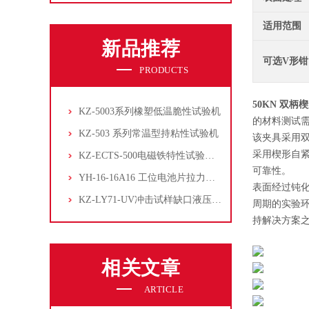
适用范围
新品推荐
可选V形钳
PRODUCTS
50KN 双柄
KZ-5003系列橡塑低温脆性试验机
的材料测试
KZ-503 系列常温型持粘性试验机
该夹具采用
采用楔形自
KZ-ECTS-500电磁铁特性试验系统
可靠性。
YH-16-16A16 工位电池片拉力试验机
表面经过钝
KZ-LY71-UV冲击试样缺口液压拉床
周期的实验
持解决方案
相关文章
ARTICLE