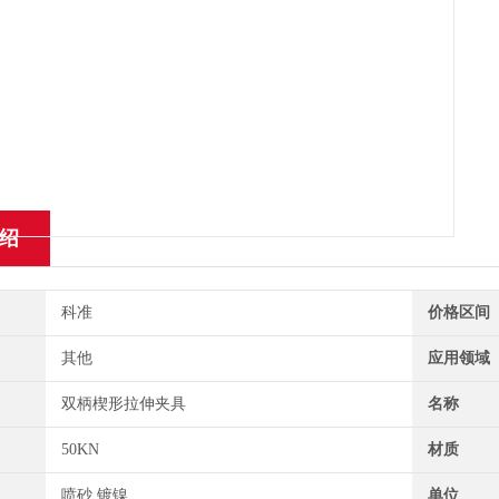
绍
科准
价格区间
其他
应用领域
双柄楔形拉伸夹具
名称
50KN
材质
喷砂 镀镍
单位