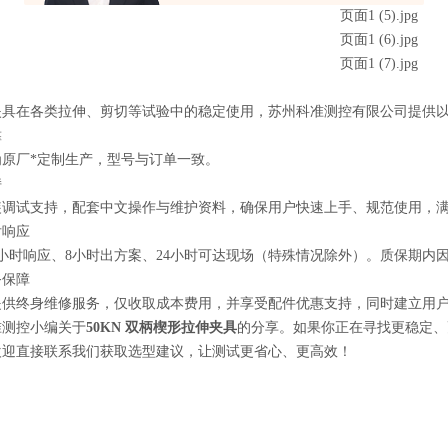
夹具在各类拉伸、剪切等试验中的稳定使用，苏州科准测控有限公司提供
靠
为原厂*定制生产，型号与订单一致。
持
装调试支持，配套中文操作与维护资料，确保用户快速上手、规范使用，
后响应
小时响应、8小时出方案、24小时可达现场（特殊情况除外）。质保期内
务保障
提供终身维修服务，仅收取成本费用，并享受配件优惠支持，同时建立用
准测控小编关于
50KN 双柄楔形拉伸夹具
的分享。如果你正在寻找更稳定、
欢迎直接联系我们获取选型建议，让测试更省心、更高效！