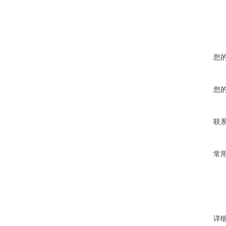
您
您
联
常
详