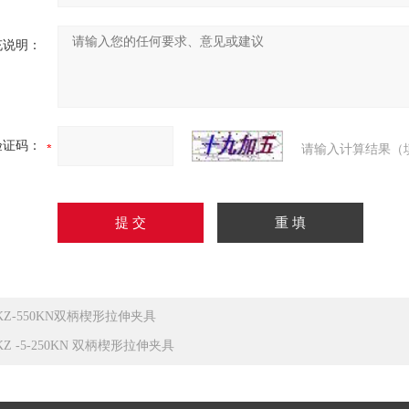
充说明：
验证码：
请输入计算结果（
KZ-550KN双柄楔形拉伸夹具
KZ -5-250KN 双柄楔形拉伸夹具