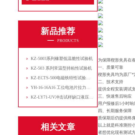
新品推荐
PRODUCTS
KZ-5003系列橡塑低温脆性试验机
为保障楔形夹具在
一、质量可靠
KZ-503 系列常温型持粘性试验机
楔形夹具均为原厂*
KZ-ECTS-500电磁铁特性试验系统
二、技术支持
YH-16-16A16 工位电池片拉力试验机
提供全程安装调试
三、快速售后响应
KZ-LY71-UV冲击试样缺口液压拉床
用户报修后1小时响
四、长期服务保障
质保期后仍提供终
相关文章
以上就是科准测控
者想优化现有测试