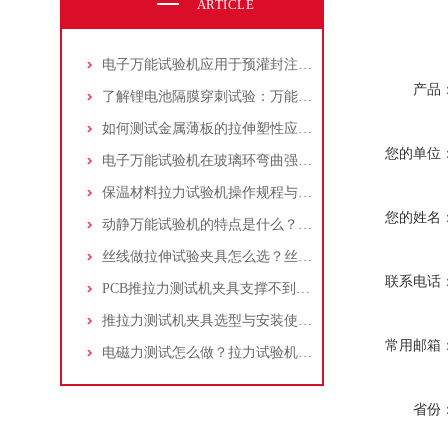
ARTICLE
电子万能试验机应用于预灌封注射器注射针与针座连接力测试：方法与步骤详解
产品
了解锂电池隔膜穿刺试验：万能试验机与穿刺夹具的应用操作指南
如何测试金属薄板的拉伸塑性应变比(r值)：万能试验机操作步骤解析！
您的单位
电子万能试验机在玻璃环弯曲强度测试中的应用：原理、标准和流程
保温材料拉力试验机操作规程与测试标准介绍：夹具选择及应用
您的姓名
动静万能试验机的特点是什么？适合做什么试验？
丝线做拉伸试验夹具怎么选？丝线拉伸试验夹具应该如何操作？
联系电话
PCB推拉力测试机夹具支撑不到位，贴片电阻掉件却测不出？一个案例告诉你
推拉力测试机夹具选型与安装使用详细指南
常用邮箱
电磁力测试怎么做？拉力试验机选量程/精度/夹具配置指南
省份