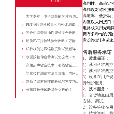
ARTICLE
高刚性、高稳定
高精度对称性扭
高速率、低振动
力学课堂丨电子封装的芯片剪切测试方法及操作步骤
内置以太网接口
PET薄膜弹性模量和泊松比测试方法：电子万能试验机+视频引伸计，流程解析！
电路板采用光电隔
黑色热缩管耐油性能检测全攻略：万能拉力试验机实验方案
拥有多种*的试验
宽泛的扭转测试速度，
硬质PVC拉伸试验全攻略：万能材料试验机的使用与性能分析
矿棉板侧边压缩刚度测试流程详解：材料拉力测试机操作步骤解析!
售后服务承诺
水凝胶拉伸疲劳测试怎么做？水浴环境下循环拉伸方案详解
1、质量保证：
1）苏州科准测
高频超声键合技术：引线键合工艺优化与质量检测方法
2）苏州科准测
塑胶拉伸测试方法全攻略：内附原理和检测仪器！
3）设备在用户
熟悉了线材扭转试验机的主要功能，才能更好地使用它
身维护服务。
2、技术服务：
分离膜拉伸试验是什么样的？
1）交货地点由
安装、调试。
2）设备验收在
3）技术资料：