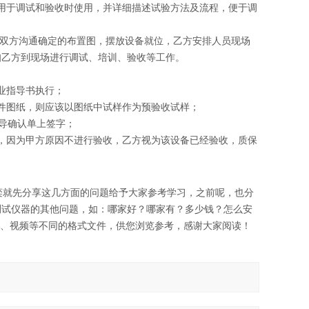
用于调试和验收时使用，并详细描述试验方法及流程，便于调
据双方沟通确定的布置图，摆放设备就位，乙方安排人员现场
知乙方到现场进行调试、培训、验收等工作。
业指导书执行；
件图纸，则应该以图纸中试样作为预验收试样；
指导确认单上签字；
，因为甲方原因不进行验收，乙方视为该设备已经验收，质保
栾就先分享这几方面的问题给予大家参考学习，之前呢，也分
测试仪器的其他问题，如：哪家好？哪家有？多少钱？怎么安
图片、视频等不同的格式文件，供您浏览参考，感谢大家阅读！