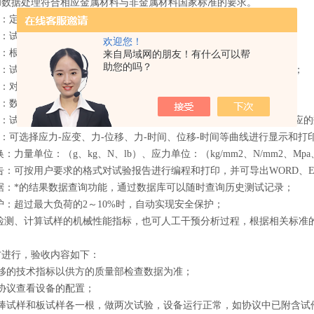
和数据处理符合相应金属材料与非金属材料国家标准的要求。
式：定速度、定位移、定荷重等控制方式可选；
零：试验开始后，测量系统自动调零；
欢迎您！
档：根据负荷大小自动切换到适当的量程，以确保测量数据的准确度；
来自局域网的朋友！有什么可以帮
助您的吗？
盘：试验数据和试验条件自动存盘，杜绝因忘记存盘而引起的数据丢失；
验：对相同参数的试样，一次设定后可顺次完成一批试验；
式：数据与曲线随试验过程动态显示；
历：试验完成后，可对曲线进行再分析，用鼠标找出试验曲线上各点对应
择：可选择应力-应变、力-位移、力-时间、位移-时间等曲线进行显示和打
换：力量单位：（g、kg、N、lb）、应力单位：（kg/mm2、N/mm2、Mpa、
报告：可按用户要求的格式对试验报告进行编程和打印，并可导出WORD、EX
数据：*的结果数据查询功能，通过数据库可以随时查询历史测试记录；
保护：超过最大负荷的2～10%时，自动实现安全保护；
动检测、计算试样的机械性能指标，也可人工干预分析过程，根据相关标准
方进行，验收内容如下：
位移的技术指标以供方的质量部检查数据为准；
协议查看设备的配置；
圆棒试样和板试样各一根，做两次试验，设备运行正常，如协议中已附含试