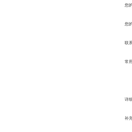
您
您
联
常
详
补