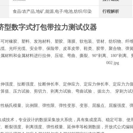
食品/农产品,地矿,能源,电子/电池,纺织/印染
行程解析
济型数字式打包带拉力测试仪器
器可对橡胶、塑料、发泡材料、塑胶、薄膜、软包装、管材、纺织物、纤
电缆、光纤光缆、安全带、保险带、皮革皮带、鞋类、胶带、聚合物、弹
属材料和金属材料进行拉伸、压缩、弯曲、撕裂、90°剥离、180°剥离
目
伸强度、扯断强度、扯断伸长率、定伸应力、定应力伸长率、定应力力值 
算值、压力试验、剪切力、剥离力试验、弯曲试验 、拔出力、 穿刺力试
目
弹性杨氏模量、比例限、弹性限、弹性变形、变形、屈服点、屈服强度、弹
片集成技术，专业设计的数据采集放大系统，具有集成度高、稳定可靠、
度、断裂强度、剥离强度、弹性模量、延伸率等检测数据，开放式公式编辑