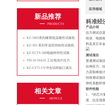
应用领域
新品推荐
科准经
PRODUCTS
产品介绍
拉力测试仪
KZ-5003系列橡塑低温脆性试验机
纸张、电线
料及其它非金
KZ-503 系列常温型持粘性试验机
KZ-ECTS-500电磁铁特性试验系统
测试项目
YH-16-16A16 工位电池片拉力试验机
普通测试项
拉伸应力、拉
KZ-LY71-UV冲击试样缺口液压拉床
力及取峰值计
特殊测试项
弹性系数即
软件性能
相关文章
1、 *的芯
ARTICLE
度、抗压强