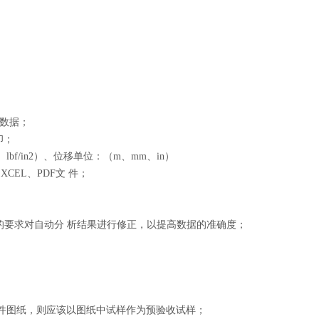
的数据；
印；
lbf/in2）、位移单位：（m、mm、in）
CEL、PDF文 件；
的要求对自动分 析结果进行修正，以提高数据的准确度；
件图纸，则应该以图纸中试样作为预验收试样；