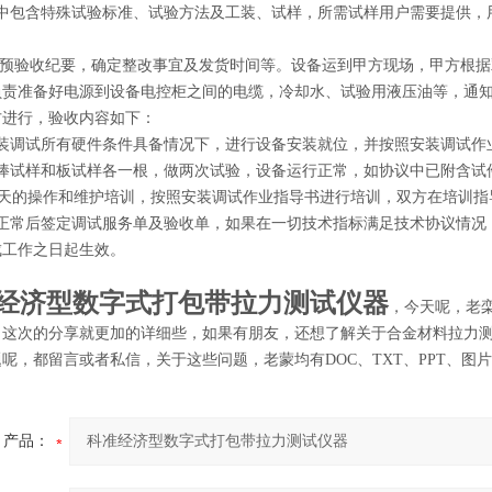
议中包含特殊试验标准、试验方法及工装、试样，所需试样用户需要提供，
签订预验收纪要，确定整改事宜及发货时间等。设备运到甲方现场，甲方根
负责准备好电源到设备电控柜之间的电缆，冷却水、试验用液压油等，通
方进行，验收内容如下：
安装调试所有硬件条件具备情况下，进行设备安装就位，并按照安装调试作
圆棒试样和板试样各一根，做两次试验，设备运行正常，如协议中已附含试
5-1天的操作和维护培训，按照安装调试作业指导书进行培训，双方在培训
行正常后签定调试服务单及验收单，如果在一切技术指标满足技术协议情况
成工作之日起生效。
经济型数字式打包带拉力测试仪器
，今天呢，老
，这次的分享就更加的详细些，如果有朋友，还想了解关于合金材料拉力
呢，都留言或者私信，关于这些问题，老蒙均有DOC、TXT、PPT、
产品：