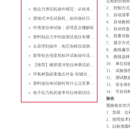
过程的控制
2、 控制方
推拉力测试机操作规范：从校准到测试，确保数据准确性
3、 自动清
摆锤式冲击试验机，如何做好日常维护保养工作？厂家技术解答！
4、 自动换
纤维束拉伸试验：原理及步骤解析
5、 自动存
6、 批量试
塑料制品力学性能测试项目有哪些？万能材料试验机检测方法及应用解析
7、 显示方
从原理到操作：电芯泡棉压缩测试方法全解析
8、 曲线遍
胶带粘合强度初粘环试验操作流程：电子拉力试验机的应用与分享。
9、 曲线选
10、 单位切
【推荐】橡胶缓冲垫拉伸测试的完整解决方案
11、 试验
环氧树脂卤素逸出对金-铝键合界面完整性的破坏机制研究
12、 测试
塑料做拉伸试验时有什么注意事项？厂家技术解答
13、 安全
14、 可自
电子拉力机的速率对拉伸测试结果有什么影响？
验收
预验收在供
1、负荷、
2、按照技术
3、以标准