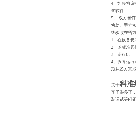
4、如果协
试软件
5、 双方
协助。甲方
终验收在需
1、在设备
2、以标准
3、进行0.
4、设备运
期从乙方完
科准
关于
享了很多了
装调试等问题