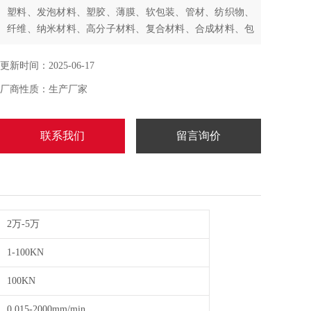
塑料、发泡材料、塑胶、薄膜、软包装、管材、纺织物、
纤维、纳米材料、高分子材料、复合材料、合成材料、包
装带、纸张、电线电缆、光纤光缆、安全带、保险带、皮
革皮带、鞋类、胶带、聚合物、弹簧钢、不锈钢、铸件、
更新时间：2025-06-17
铜管、有色金属、汽车零部件、合金材料及其它非金属材
厂商性质：生产厂家
料和金属材料进行拉伸、压缩、弯曲、撕裂、90°剥离、
180°剥离、剪切、粘合力、拔出力、延伸伸长率等试验。
联系我们
留言询价
2万-5万
1-100KN
100KN
0.015-2000mm/min